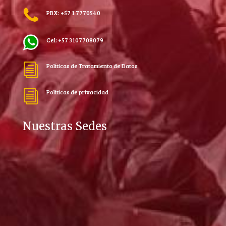
PBX: +57 1 7770540
Cel: +57 3107708079
Políticas de Tratamiento de Datos
i
Políticas de privacidad
i
Nuestras Sedes