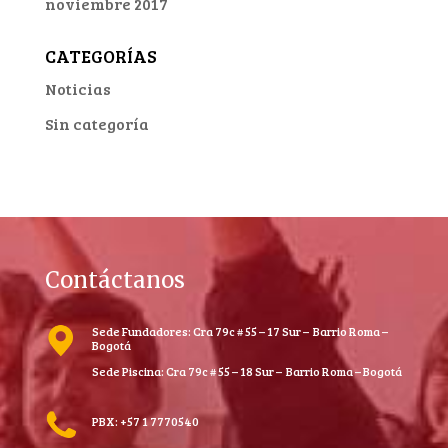
noviembre 2017
CATEGORÍAS
Noticias
Sin categoría
Contáctanos
Sede Fundadores: Cra 79c # 55 – 17 Sur – Barrio Roma –
Bogotá
Sede Piscina: Cra 79c # 55 – 18 Sur – Barrio Roma – Bogotá
PBX: +57 1 7770540