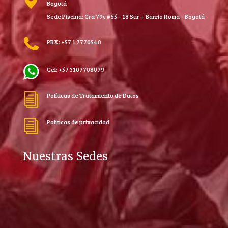
Bogotá
Sede Piscina: Cra 79c # 55 – 18 Sur – Barrio Roma – Bogotá
PBX: +57 1 7770540
Cel: +57 3107708079
Políticas de Tratamiento de Datos
i
Políticas de privacidad
i
Nuestras Sedes