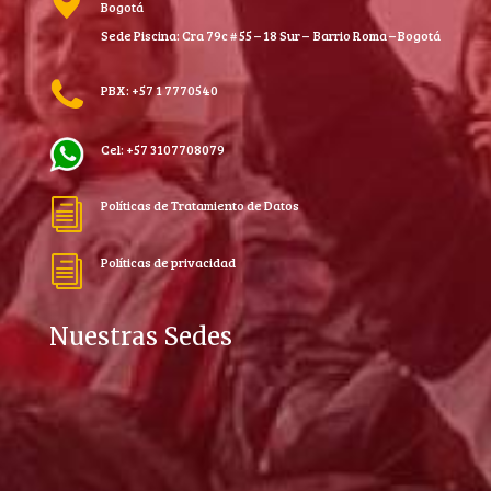
Bogotá
Sede Piscina: Cra 79c # 55 – 18 Sur – Barrio Roma – Bogotá
PBX: +57 1 7770540
Cel: +57 3107708079
Políticas de Tratamiento de Datos
i
Políticas de privacidad
i
Nuestras Sedes