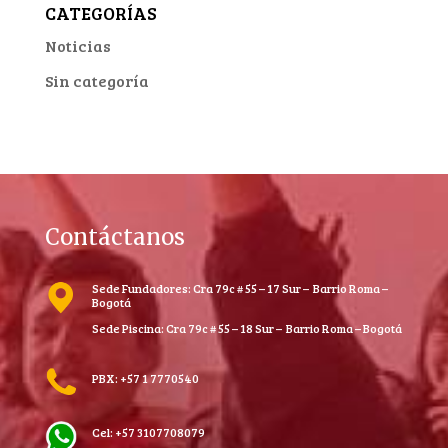
CATEGORÍAS
Noticias
Sin categoría
Contáctanos
Sede Fundadores: Cra 79c # 55 – 17 Sur – Barrio Roma –
Bogotá
Sede Piscina: Cra 79c # 55 – 18 Sur – Barrio Roma – Bogotá
PBX: +57 1 7770540
Cel: +57 3107708079