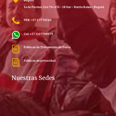
Bogotá
Sede Piscina: Cra 79c # 55 – 18 Sur – Barrio Roma – Bogotá
PBX: +57 1 7770540
Cel: +57 3107708079
Políticas de Tratamiento de Datos
i
Políticas de privacidad
i
Nuestras Sedes