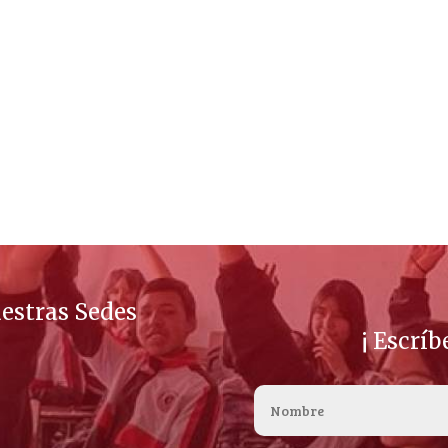
estras Sedes
¡ Escrí