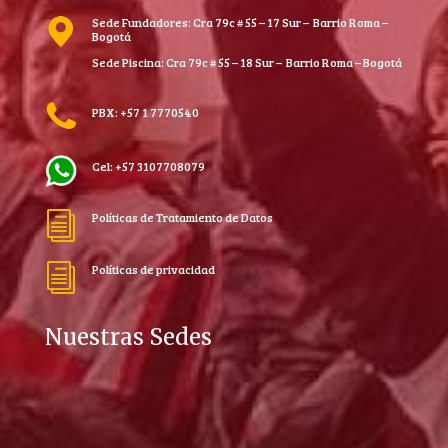
Sede Fundadores: Cra 79c # 55 – 17 Sur – Barrio Roma –
Bogotá
Sede Piscina: Cra 79c # 55 – 18 Sur – Barrio Roma – Bogotá
PBX: +57 1 7770540
Cel: +57 3107708079
Políticas de Tratamiento de Datos
i
Políticas de privacidad
i
Nuestras Sedes