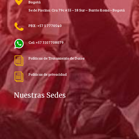
Bogotá
Sede Piscina: Cra 79c # 55 – 18 Sur – Barrio Roma – Bogotá
PBX: +57 1 7770540
Cel: +57 3107708079
Políticas de Tratamiento de Datos
i
Políticas de privacidad
i
Nuestras Sedes